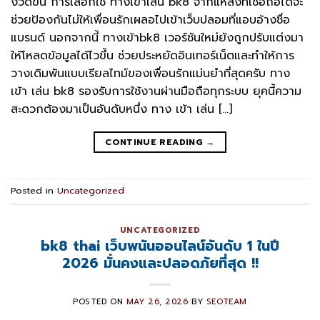
งวดขึ้น การเลือกใช้ ทางเข้าเล่น bk8 จากแหล่งที่เชื่อถือได้จะ
ช่วยป้องกันไม่ให้เพื่อนรักเผลอไปเข้าเว็บปลอมที่แอบอ้างชื่อ
แบรนด์ นอกจากนี้ ทางเข้าbk8 เวอร์ชันใหม่ยังถูกปรับแต่งมา
ให้โหลดข้อมูลได้ไวขึ้น ช่วยประหยัดอินเทอร์เน็ตและทำให้การ
วางเดิมพันแบบเรียลไทม์ของเพื่อนรักแม่นยำที่สุดครับ ทาง
เข้า เล่น bk8 รองรับการใช้งานผ่านมือถือทุกระบบ ยุคนี้ความ
สะดวกต้องมาเป็นอันดับหนึ่ง ทาง เข้า เล่น […]
CONTINUE READING
→
Posted in
Uncategorized
UNCATEGORIZED
bk8 thai เว็บพนันออนไลน์อันดับ 1 ในปี
2026 มั่นคงและปลอดภัยที่สุด !!
POSTED ON
MAY 26, 2026
BY
SEOTEAM