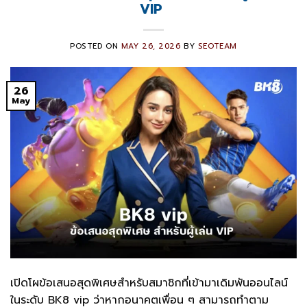
VIP
POSTED ON
MAY 26, 2026
BY
SEOTEAM
26
May
เปิดโผข้อเสนอสุดพิเศษสำหรับสมาชิกที่เข้ามาเดิมพันออนไลน์
ในระดับ BK8 vip ว่าหากอนาคตเพื่อน ๆ สามารถทำตาม