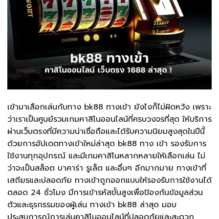
เข้ามาเลือกเล่นกับทาง bk88 ทางเข้า ยังไงก็ไม่ผิดหวัง เพราะ
ว่าเราเป็นศูนย์รวมเกมคาสิโนออนไลน์ที่ครบวงจรที่สุด ให้บริการ
ผ่านเว็บตรงที่มีความน่าเชื่อถือและได้รับความนิยมสูงสุดในปีนี้
ด้วยการอัปเดตทางเข้าใหม่ล่าสุด bk88 ทาง เข้า รองรับการ
ใช้งานทุกอุปกรณ์ และมีเกมคาสิโนหลากหลายให้เลือกเล่น ไม่
ว่าจะเป็นสล็อต บาคาร่า รูเล็ต และอื่นๆ อีกมากมาย ทางเข้าที่
เสถียรและปลอดภัย ทางเข้าถูกออกแบบให้รองรับการใช้งานได้
ตลอด 24 ชั่วโมง มีการเข้ารหัสขั้นสูงเพื่อป้องกันข้อมูลส่วน
ตัวและธุรกรรมของผู้เล่น ทางเข้า bk88 ล่าสุด มอบ
ประสบการณ์การเล่นคาสิโนออนไลน์ที่ปลอดภัยและสะดวก