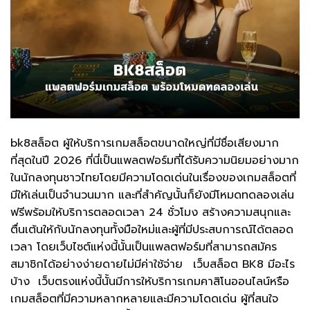
bk8สล็อต ผู้ให้บริการเกมสล็อตขนาดใหญ่ที่มีชื่อเสียงมาก
ที่สุดในปี 2026 ที่นี่เป็นแพลตฟอร์มที่ได้รับความนิยมอย่างมาก
ในนักลงทุนชาวไทยโดยมีความโดดเด่นในเรื่องของเกมสล็อตที่
มีให้เล่นเป็นจำนวนมาก และที่สำคัญนั้นก็ยังมีโหมดทดลองเล่น
ฟรีพร้อมให้บริการตลอดเวลา 24 ชั่วโมง สร้างความสนุกและ
ตื่นเต้นให้กับนักลงทุนทั้งมือใหม่และผู้ที่มีประสบการณ์ได้ตลอด
เวลา โดยเว็บไซต์แห่งนี้นั้นเป็นแพลตฟอร์มที่สามารถสมัคร
สมาชิกได้อย่างง่ายดายไม่มีค่าใช้จ่าย เว็บสล็อต BK8 มีอะไร
บ้าง เว็บตรงแห่งนี้นั้นมีการให้บริการเกมคาสิโนออนไลน์หรือ
เกมสล็อตที่มีความหลากหลายและมีความโดดเด่น ผู้ที่สนใจ