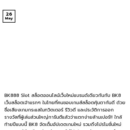
26
May
BK888 Slot สล็อตออนไลน์เว็บใหม่แบรนด์เดียวกันกับ BK8
เว็บสล็อตเจ้าแรกๆ ในไทยที่คนชอบเกมส์สล็อตคุ้นตากันดี ด้วย
ชื่อเสียงเกมกระแสในทวิตเตอร์ รีวิวดี และประวัติการออก
รางวัลที่ผู้เล่นส่วนใหญ่การันตีแล้วว่าแตกง่ายล้านเปอร์!! ใกล้
ท้ายปีแบบนี้ BK8 จัดเต็มอัปเดตเกมใหม่ รวมถึงโปรโมชั่นใหม่