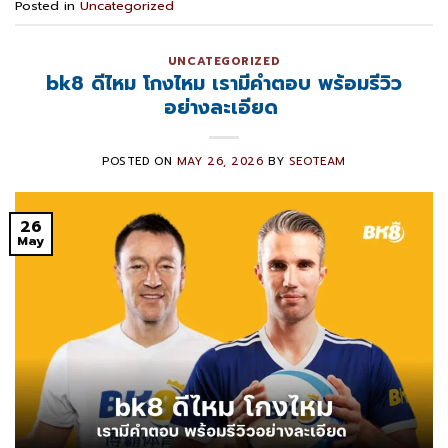
Posted in
Uncategorized
UNCATEGORIZED
bk8 ดีไหม โกงไหม เรามีคำตอบ พร้อมรีวิว
อย่างละเอียด
POSTED ON
MAY 26, 2026
BY
SEOTEAM
26
May