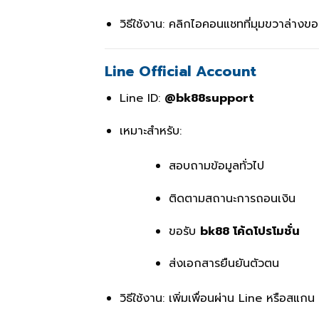
วิธีใช้งาน: คลิกไอคอนแชทที่มุมขวาล่างข
Line Official Account
Line ID:
@bk88support
เหมาะสำหรับ:
สอบถามข้อมูลทั่วไป
ติดตามสถานะการถอนเงิน
ขอรับ
bk88 โค้ดโปรโมชั่น
ส่งเอกสารยืนยันตัวตน
วิธีใช้งาน: เพิ่มเพื่อนผ่าน Line หรือสแ