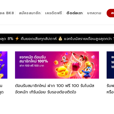
อล BK8
สมัครสมาชิก
เครดิตฟรี
ติดต่อเรา
บทความ
ส
ยอดเสียทุกสัปดาห์
แจกโบนัสรายเดือนสูงสุดกว่า 100 ล้านบาท
ิน
ต้อนรับสมาชิกใหม่ ฝาก 100 ฟรี 100 รับโบนัส
รับ
สุด
จัดหนัก เทิร์นน้อย รับรองต้องติดใจ
หรือ