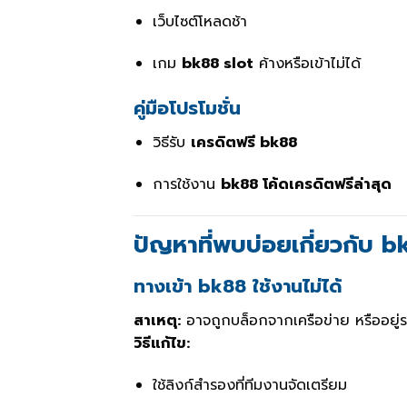
เว็บไซต์โหลดช้า
เกม
bk88 slot
ค้างหรือเข้าไม่ได้
คู่มือโปรโมชั่น
วิธีรับ
เครดิตฟรี bk88
การใช้งาน
bk88 โค้ดเครดิตฟรีล่าสุด
ปัญหาที่พบบ่อยเกี่ยวกับ 
ทางเข้า bk88 ใช้งานไม่ได้
สาเหตุ:
อาจถูกบล็อกจากเครือข่าย หรืออยู่ร
วิธีแก้ไข:
ใช้ลิงก์สำรองที่ทีมงานจัดเตรียม