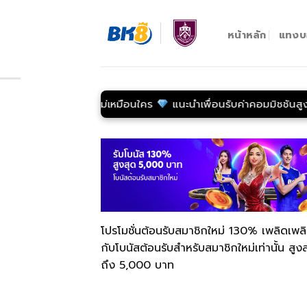
Skip
to
หน้าหลัก
แทงบ
content
มายที่ไม่เหมือนใคร
แนะนำเพื่อนรับค่าคอมมิชชันสูงสุด 8%
คืน
โปรโมชั่นต้อนรับสมาชิกใหม่ 130% เพลิดเพล
กับโบนัสต้อนรับสำหรับสมาชิกใหม่เท่านั้น สูง
ถึง 5,000 บาท