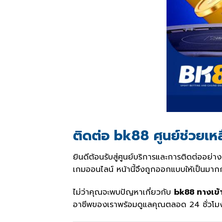
ติดต่อ bk88 ศูนย์ช่วยเ
ยินดีต้อนรับสู่ศูนย์บริการและการติดต่ออย
เกมออนไลน์ หน้านี้จึงถูกออกแบบให้เป็นมากกว
ไม่ว่าคุณจะพบปัญหาเกี่ยวกับ
bk88 ทางเข้
อาชีพของเราพร้อมดูแลคุณตลอด 24 ชั่วโม