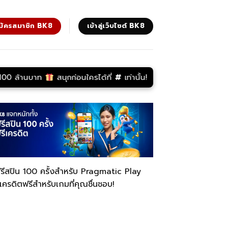
มัครสมาชิก BK8
เข้าสู่เว็บไซต์ BK8
สนุกก่อนใครได้ที่
#
เท่านั้น!
ฟรีสปิน 100 ครั้งสำหรับ Pragmatic Play
เครดิตฟรีสำหรับเกมที่คุณชื่นชอบ!