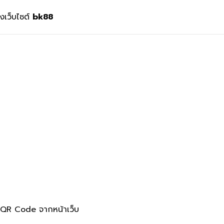
องเว็บไซต์
bk88
กน QR Code จากหน้าเว็บ