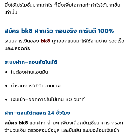
ยิ่งใช้โปรโมชั่นมากเท่าไร ก็ยิ่งเพิ่มโอกาสทำกำไรได้มากขึ้น
เท่านั้น
สมัคร bk8 ฝากเร็ว ถอนจริง การันตี 100%
ระบบการเงินของ
bk8
ถูกออกแบบมาให้ใช้งานง่าย รวดเร็ว
และปลอดภัย
ระบบฝาก–ถอนอัตโนมัติ
ไม่ต้องผ่านแอดมิน
ทำรายการได้ด้วยตนเอง
เงินเข้า–ออกภายในไม่เกิน 30 วินาที
ฝาก–ถอนได้ตลอด 24 ชั่วโมง
สมัคร bk8
และฝาก ง่ายๆ เพียงเลือกบัญชีธนาคาร กรอก
จำนวนเงิน ตรวจสอบข้อมูล และยืนยัน ระบบจะโอนเงินเข้า