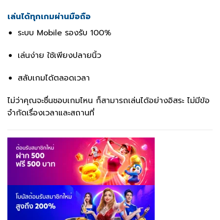
เล่นได้ทุกเกมผ่านมือถือ
ระบบ Mobile รองรับ 100%
เล่นง่าย ใช้เพียงปลายนิ้ว
สลับเกมได้ตลอดเวลา
ไม่ว่าคุณจะชื่นชอบเกมไหน ก็สามารถเล่นได้อย่างอิสระ ไม่มีข้อ
จำกัดเรื่องเวลาและสถานที่