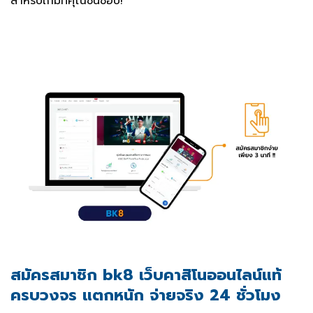
สำหรับเกมที่คุณชื่นชอบ!
สมัครสมาชิก bk8 เว็บคาสิโนออนไลน์แท้
ครบวงจร แตกหนัก จ่ายจริง 24 ชั่วโมง