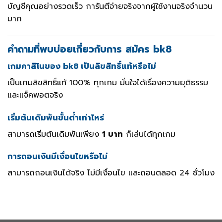
บัญชีคุณอย่างรวดเร็ว การันตีจ่ายจริงจากผู้ใช้งานจริงจำนวน
มาก
คำถามที่พบบ่อยเกี่ยวกับการ สมัคร bk8
เกมคาสิโนของ bk8 เป็นลิขสิทธิ์แท้หรือไม่
เป็นเกมลิขสิทธิ์แท้ 100% ทุกเกม มั่นใจได้เรื่องความยุติธรรม
และแจ็คพอตจริง
เริ่มต้นเดิมพันขั้นต่ำเท่าไหร่
สามารถเริ่มต้นเดิมพันเพียง
1 บาท
ก็เล่นได้ทุกเกม
การถอนเงินมีเงื่อนไขหรือไม่
สามารถถอนเงินได้จริง ไม่มีเงื่อนไข และถอนตลอด 24 ชั่วโมง