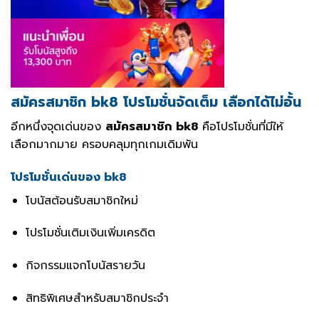
สมัครสมาชิก bk8 โปรโมชั่นจัดเต็ม เลือกได้ไม่อั้น
อีกหนึ่งจุดเด่นของ
สมัครสมาชิก bk8
คือโปรโมชั่นที่มีให้
เลือกมากมาย ครอบคลุมทุกเกมเดิมพัน
โปรโมชั่นเด่นของ bk8
โบนัสต้อนรับสมาชิกใหม่
โปรโมชั่นเติมเงินเพิ่มเครดิต
กิจกรรมแจกโบนัสรายวัน
สิทธิพิเศษสำหรับสมาชิกประจำ