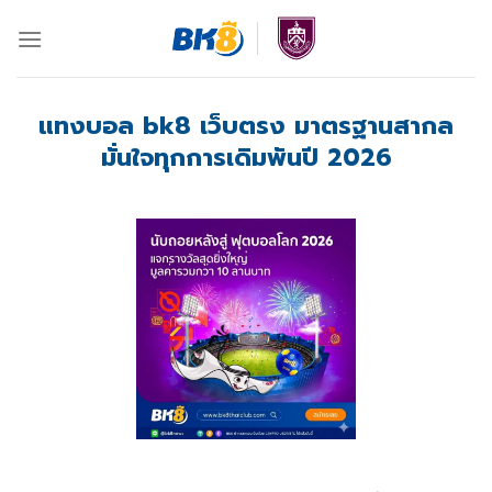
Skip
to
content
แทงบอล bk8 เว็บตรง มาตรฐานสากล
มั่นใจทุกการเดิมพันปี 2026