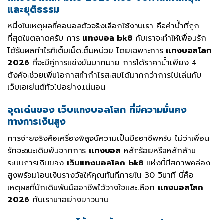
และยุติธรรม
หนึ่งในเหตุผลที่คอบอลตัวจริงเลือกใช้งานเรา คือค่าน้ำที่ถูก
ที่สุดในตลาดครับ การ
แทงบอล bk8
กับเราจะทำให้เพื่อนรัก
ได้รับผลกำไรที่เต็มเม็ดเต็มหน่วย โดยเฉพาะการ
แทงบอลโลก
2026
ที่จะมีคู่การแข่งขันมากมาย การได้ราคาน้ำเพียง 4
ตังค์จะช่วยเพิ่มโอกาสทำกำไรสะสมได้มากกว่าการไปเล่นกับ
เว็บเอเย่นต์ทั่วไปอย่างแน่นอน
จุดเด่นของ
เว็บแทงบอลโลก
ที่มีความมั่นคง
ทางการเงินสูง
การจ่ายจริงคือเครื่องพิสูจน์ความเป็นมืออาชีพครับ ไม่ว่าเพื่อน
รักจะชนะเดิมพันจากการ
แทงบอล
หลักร้อยหรือหลักล้าน
ระบบการเงินของ
เว็บแทงบอลโลก
bk8
แห่งนี้มีสภาพคล่อง
สูงพร้อมโอนเงินรางวัลให้คุณทันทีภายใน 30 วินาที นี่คือ
เหตุผลที่นักเดิมพันมืออาชีพไว้วางใจและเลือก
แทงบอลโลก
2026
กับเรามาอย่างยาวนาน