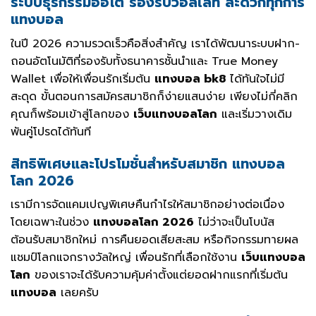
ระบบธุรกรรมออโต้ รองรับวอลเลท สะดวกทุกการ
แทงบอล
ในปี 2026 ความรวดเร็วคือสิ่งสำคัญ เราได้พัฒนาระบบฝาก-
ถอนอัตโนมัติที่รองรับทั้งธนาคารชั้นนำและ True Money
Wallet เพื่อให้เพื่อนรักเริ่มต้น
แทงบอล bk8
ได้ทันใจไม่มี
สะดุด ขั้นตอนการสมัครสมาชิกก็ง่ายแสนง่าย เพียงไม่กี่คลิก
คุณก็พร้อมเข้าสู่โลกของ
เว็บแทงบอลโลก
และเริ่มวางเดิม
พันคู่โปรดได้ทันที
สิทธิพิเศษและโปรโมชั่นสำหรับสมาชิก
แทงบอล
โลก 2026
เรามีการจัดแคมเปญพิเศษคืนกำไรให้สมาชิกอย่างต่อเนื่อง
โดยเฉพาะในช่วง
แทงบอลโลก 2026
ไม่ว่าจะเป็นโบนัส
ต้อนรับสมาชิกใหม่ การคืนยอดเสียสะสม หรือกิจกรรมทายผล
แชมป์โลกแจกรางวัลใหญ่ เพื่อนรักที่เลือกใช้งาน
เว็บแทงบอล
โลก
ของเราจะได้รับความคุ้มค่าตั้งแต่ยอดฝากแรกที่เริ่มต้น
แทงบอล
เลยครับ