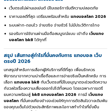
เว็บตรงไม่ผ่านเอเย่นต์ มีใบเซอร์การันตีความปลอดภัย
ราคาบอลดีที่สุด เตรียมพร้อมสำหรับ
แทงบอลโลก 2026
ระบบฝาก-ถอนไว จ่ายจริง จ่ายชัวร์ ไม่มีประวัติการโกง
รองรับการใช้งานผ่านมือถือสมบูรณ์แบบ เข้าถึง
เว็บแทง
บอลโลก bk8
ได้ทุกที่
สรุป เส้นทางสู่กำไรที่มั่นคงกับการ
แทงบอล
เว็บ
ตรงปี 2026
บทสรุปสำหรับการเลือกผู้ให้บริการที่ดีที่สุด เพื่อนรักควร
พิจารณาจากความน่าเชื่อถือและการจ่ายจริงเป็นหลักครับ การ
เลือก
แทงบอล bk8
กับเว็บตรงที่มีใบอนุญาตจะช่วยตัดความ
กังวลใจเรื่องความเสี่ยงออกไปได้ทั้งหมด โดยเฉพาะการเตรี
ยมความพร้อมสู่
bk8 แทงบอลโลก 2026
การมี
เว็บแทง
บอลโลก
ที่มั่นคงเคียงข้างจะช่วยให้ทุกการตัดสินใจวางเดิมพัน
ของคุณเต็มไปด้วยประสิทธิภาพและโอกาสทำกำไรที่ยั่งยืน