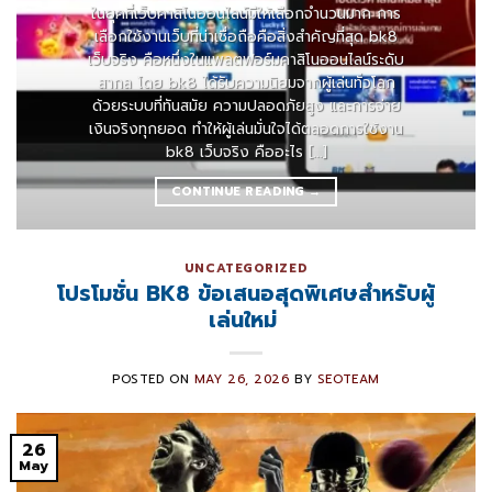
ในยุคที่เว็บคาสิโนออนไลน์มีให้เลือกจำนวนมาก การ
เลือกใช้งานเว็บที่น่าเชื่อถือคือสิ่งสำคัญที่สุด bk8
เว็บจริง คือหนึ่งในแพลตฟอร์มคาสิโนออนไลน์ระดับ
สากล โดย bk8 ได้รับความนิยมจากผู้เล่นทั่วโลก
ด้วยระบบที่ทันสมัย ความปลอดภัยสูง และการจ่าย
เงินจริงทุกยอด ทำให้ผู้เล่นมั่นใจได้ตลอดการใช้งาน
bk8 เว็บจริง คืออะไร [...]
CONTINUE READING
→
UNCATEGORIZED
โปรโมชั่น BK8 ข้อเสนอสุดพิเศษสำหรับผู้
เล่นใหม่
POSTED ON
MAY 26, 2026
BY
SEOTEAM
26
May