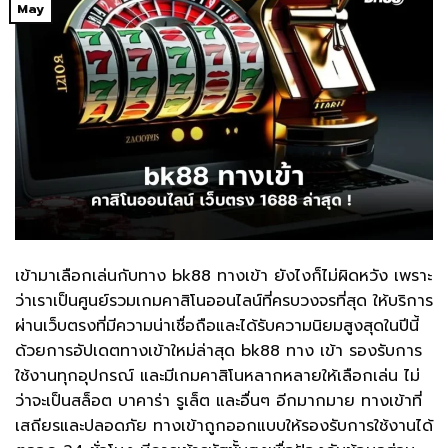
May
เข้ามาเลือกเล่นกับทาง bk88 ทางเข้า ยังไงก็ไม่ผิดหวัง เพราะ
ว่าเราเป็นศูนย์รวมเกมคาสิโนออนไลน์ที่ครบวงจรที่สุด ให้บริการ
ผ่านเว็บตรงที่มีความน่าเชื่อถือและได้รับความนิยมสูงสุดในปีนี้
ด้วยการอัปเดตทางเข้าใหม่ล่าสุด bk88 ทาง เข้า รองรับการ
ใช้งานทุกอุปกรณ์ และมีเกมคาสิโนหลากหลายให้เลือกเล่น ไม่
ว่าจะเป็นสล็อต บาคาร่า รูเล็ต และอื่นๆ อีกมากมาย ทางเข้าที่
เสถียรและปลอดภัย ทางเข้าถูกออกแบบให้รองรับการใช้งานได้