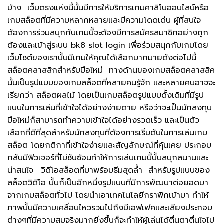
บ้าง เว็บตรงแห่งนี้นั้นมีการให้บริการเกมคาสิโนออนไลน์หรือ
เกมสล็อตที่มีความหลากหลายและมีความโดดเด่น ผู้ที่สนใจ
ต้องการร่วมสนุกกับเกมนี้จะต้องมีการสมัครสมาชิกอย่างถูก
ต้องและเข้าสู่ระบบ bk8 slot login เพื่อร่วมสนุกกับเกมโดย
เว็บไซต์ของเรานั้นมีเกมให้คุณได้เลือกมากมายดังต่อไปนี้
สล็อตคลาสสิกสำหรับมือใหม่ ทางด้านของเกมสล็อตคลาสสิค
นั้นเป็นรูปแบบของเกมสล็อตที่หลายคนรู้จัก และหลายคนอาจจะ
เรียกว่า สล็อตผลไม้ โดยเป็นเกมสล็อตรูปแบบดั้งเดิมที่มีรูป
แบบในการเล่นที่เข้าใจได้อย่างง่ายดาย หรือว่าจะเป็นนักลงทุน
มือใหม่ก็สามารถทำความเข้าใจได้อย่างรวดเร็ว และเป็นตัว
เลือกที่ดีที่สุดสำหรับนักลงทุนที่ต้องการเริ่มต้นในการเล่นเกม
สล็อต โดยกติกาที่เข้าใจง่ายและสัญลักษณ์ที่คุ้นเคย ประกอบ
กลับมีฟิวเจอร์ที่ไม่ซับซ้อนทำให้การเล่นเกมนี้นั้นสนุกสนานและ
น่าสนใจ วิดีโอสล็อตที่มาพร้อมธีมสุดล้ำ สำหรับรูปแบบของ
สล็อตวิดีโอ นั้นก็เป็นอีกหนึ่งรูปแบบที่มีการพัฒนาต่อยอดมา
จากเกมสล็อตทั่วไป โดยนำเอาเทคโนโลยีกราฟิกเข้ามา ทำให้
ภาพนั้นมีความเคลื่อนไหวรวมไปถึงมีเอฟเฟคและเสียงประกอบ
ต่างๆที่มีความสมจริงมากยิ่งขึ้นก็จะทำให้ผู้เล่นได้ตื่นตาตื่นใจไป