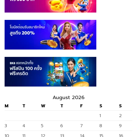
August 2026
M
T
W
T
F
S
S
1
2
3
4
5
6
7
8
9
10
11
12
13
14
15
16