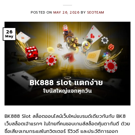
POSTED ON
MAY 26, 2026
BY
SEOTEAM
26
May
BK888 Slot สล็อตออนไลน์เว็บใหม่แบรนด์เดียวกันกับ BK8
เว็บสล็อตเจ้าแรกๆ ในไทยที่คนชอบเกมส์สล็อตคุ้นตากันดี ด้วย
ชื่อเสียงเกมกระแสในทวิตเตอร์ รีวิวดี และประวัติการออก