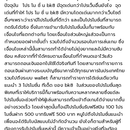
ปัจจุบัน โปร โม ชั่ น bk8 มีจุดเด่นกว่าโปรเว็บอื่นยังไง จุด
เด่นที่ทำให้ โปร โม ชั่ น bk8 มีความโดดเด่นมากกว่าเว็บไซต์
อื่นๆเพราะว่าเรามีโปรโมชั่นที่ดีกว่า และเป็นโปรโมชั่นที่สามารถ
กดรับได้จริง ซึ่งในการเข้ามารับโปรโมชั่นนั้นก็มาพร้อมกับ
เงื่อนไขที่แตกต่างกัน โดยเงื่อนไขส่วนใหญ่แล้วจะเป็นการ
กำหนดยอดฝากขั้นต่ำ รวมไปถึงจำนวนรอบในการเล่นเกม ซึ่ง
เงื่อนไขเหล่านี้นั้นสามารถทำได้ง่ายไม่ยุ่งยากและไม่มีความซับ
ซ้อน หลังจากที่ทำได้ครบตามเงื่อนไขที่กำหนดเอาไว้แล้ว
สามารถถอนเงินออกไปใช้ได้จริงทันที โดยสามารถทำรายการ
ถอนเงินผ่านทางระบบบัญชีธนาคารได้ทุกธนาคารในประเทศไทย
รวมไปถึงระบบ wallet ก็สามารถทำรายการได้เช่นเดียวกัน
แนะนำ 3 โปรโมชั่น ทีเด็ด ของ bk8 ในส่วนของโปรโมชั่นสุด
พิเศษที่เราให้บริการนี้ก็มาพร้อมกับความหลากหลายซึ่งแต่ละ
โปรโมชั่นจะช่วยทำให้ผู้เล่นสามารถที่จะเข้าถึงเกมได้ง่ายมากขึ้น
อย่างรวดเร็ว โดยล่าสุดนั้นก็จะมีโปรโมชั่นรับฟรีสปิน 100 โปร
โมชั่นฝาก 500 บาทรับฟรี 500 บาท หนูไปถึงโปรโมชั่นแนะนำ
เพื่อนจะได้รับโบนัสแบบไม่จำกัดจำนวน ยังไงก็ตามสำหรับผู้ที่
ต้องการรับโปรโมชั่นเหล่านี้ มีความจำเป็นอย่างยิ่งที่จะต้อง