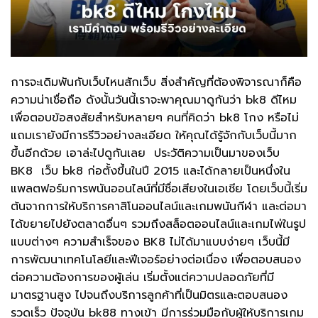
การจะเดิมพันกับเว็บไหนสักเว็บ สิ่งสำคัญที่ต้องพิจารณาก็คือ
ความน่าเชื่อถือ ดังนั้นวันนี้เราจะพาคุณมาดูกันว่า bk8 ดีไหม
เพื่อตอบข้อสงสัยสำหรับหลายๆ คนที่คิดว่า bk8 โกง หรือไม่
แถมเรายังมีการรีวิวอย่างละเอียด ให้คุณได้รู้จักกับเว็บนี้มาก
ขึ้นอีกด้วย เอาล่ะไปดูกันเลย ประวัติความเป็นมาของเว็บ
BK8 เว็บ bk8 ก่อตั้งขึ้นในปี 2015 และได้กลายเป็นหนึ่งใน
แพลตฟอร์มการพนันออนไลน์ที่มีชื่อเสียงในเอเชีย โดยเว็บนี้เริ่ม
ต้นจากการให้บริการคาสิโนออนไลน์และเกมพนันกีฬา และต่อมา
ได้ขยายไปยังตลาดอื่นๆ รวมถึงสล็อตออนไลน์และเกมไพ่ในรูป
แบบต่างๆ ความสำเร็จของ BK8 ไม่ได้มาแบบง่ายๆ เว็บนี้มี
การพัฒนาเทคโนโลยีและฟีเจอร์อย่างต่อเนื่อง เพื่อตอบสนอง
ต่อความต้องการของผู้เล่น เริ่มตั้งแต่ความปลอดภัยที่มี
มาตรฐานสูง ไปจนถึงบริการลูกค้าที่เป็นมิตรและตอบสนอง
รวดเร็ว ปัจจุบัน bk88 ทางเข้า มีการร่วมมือกับผู้ให้บริการเกม