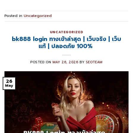
Posted in
Uncategorized
UNCATEGORIZED
bk888 login ทางเข้าล่าสุด | เว็บจริง | เว็บ
แท้ | ปลอดภัย 100%
POSTED ON
MAY 26, 2026
BY
SEOTEAM
26
May