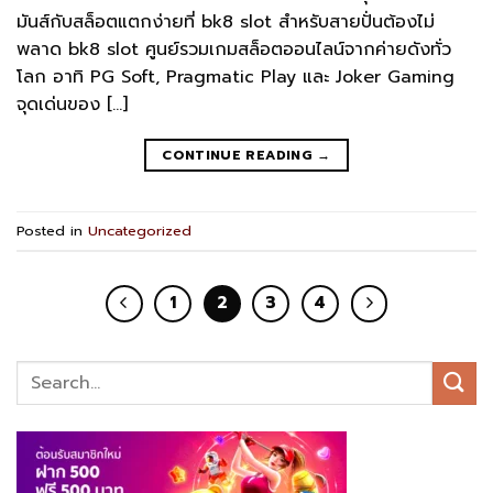
มันส์กับสล็อตแตกง่ายที่ bk8 slot สำหรับสายปั่นต้องไม่
พลาด bk8 slot ศูนย์รวมเกมสล็อตออนไลน์จากค่ายดังทั่ว
โลก อาทิ PG Soft, Pragmatic Play และ Joker Gaming
จุดเด่นของ […]
CONTINUE READING
→
Posted in
Uncategorized
1
2
3
4