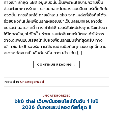
ทางเข้า ล่าสุด bk8 อยู่เสมอนั่นเป็นเพราะนโยบายความเป็น
ส่วนตัวและการรักษาความปลอดภัยของระบบอินเทอร์เน็ตที่เข้ม
งวดขึ้น การเลือกใช้ ทางเข้าเล่น bk8 จากแหล่งที่เชื่อถือได้จะ
ช่วยป้องกันไม่ให้เพื่อนรักเผลอไปเข้าเว็บปลอมที่แอบอ้างชื่อ
แบรนด์ นอกจากนี้ ทางเข้าbk8 เวอร์ชันใหม่ยังถูกปรับแต่งมา
ให้โหลดข้อมูลได้ไวขึ้น ช่วยประหยัดอินเทอร์เน็ตและทำให้การ
วางเดิมพันแบบเรียลไทม์ของเพื่อนรักแม่นยำที่สุดครับ ทาง
เข้า เล่น bk8 รองรับการใช้งานผ่านมือถือทุกระบบ ยุคนี้ความ
สะดวกต้องมาเป็นอันดับหนึ่ง ทาง เข้า เล่น […]
CONTINUE READING
→
Posted in
Uncategorized
UNCATEGORIZED
bk8 thai เว็บพนันออนไลน์อันดับ 1 ในปี
2026 มั่นคงและปลอดภัยที่สุด !!