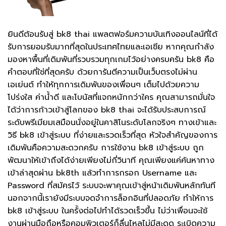
ยินดีต้อนรับสู่ bk8 thai แพลตฟอร์มความบันเทิงออนไลน์ที่ได้
รับการยอมรับมากที่สุดในประเทศไทยและเอเชีย หากคุณกำลัง
มองหาพื้นที่เดิมพันที่รวบรวมทุกเกมไว้อย่างครบครัน bk8 คือ
คำตอบที่ใช่ที่สุดครับ ด้วยการันตีความเป็นเว็บตรงไม่ผ่าน
เอเย่นต์ ทำให้ทุกการเดิมพันของเพื่อนๆ เต็มไปด้วยความ
โปร่งใส ค่าน้ำดี และโบนัสที่แจกหนักกว่าใคร คุณสามารถมั่นใจ
ได้ว่าการก้าวเข้าสู่โลกของ bk8 thai จะได้รับประสบการณ์
ระดับพรีเมียมเสมือนนั่งอยู่ในคาสิโนระดับโลกจริงๆ ทางเข้าและ
วิธี bk8 เข้าสู่ระบบ ที่ง่ายและรวดเร็วที่สุด หัวใจสำคัญของการ
เดิมพันคือความสะดวกครับ การใช้งาน bk8 เข้าสู่ระบบ ถูก
พัฒนาให้เข้าถึงได้ง่ายเพียงไม่กี่วินาที คุณเพียงแค่ค้นหาทาง
เข้าล่าสุดผ่าน bk8th แล้วทำการกรอก Username และ
Password ที่สมัครไว้ ระบบจะพาคุณเข้าสู่หน้าเดิมพันหลักทันที
นอกจากนี้เรายังมีระบบจดจำการล็อกอินที่ปลอดภัย ทำให้การ
bk8 เข้าสู่ระบบ ในครั้งต่อไปทำได้รวดเร็วขึ้น ไม่ว่าเพื่อนจะใช้
งานผ่านมือถือหรือคอมพิวเตอร์ก็ลื่นไหลไม่มีสะดุด ระเบิดความ