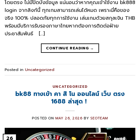
โดยตรง ไม่มีปิดบังข้อมูล แน่นอนว่าหากคุณเข้าใช้งาน bk888
login จากลิงก์นี้ ทุกเกมสามารถเล่นได้หมด เพราะนี่คือของ
จริง 100% ปลอดภัยทุกการใช้งาน เล่นเกมด้วยสกุลเงิน THB
พร้อมมีบริการรับรองภาษาไทยหากต้องการติดต่อฝ่าย
ประชาสัมพันธ์ […]
CONTINUE READING
→
Posted in
Uncategorized
UNCATEGORIZED
bk88 ทางเข้า คา สิ โน ออนไลน์ เว็บ ตรง
1688 ล่าสุด !
POSTED ON
MAY 26, 2026
BY
SEOTEAM
26