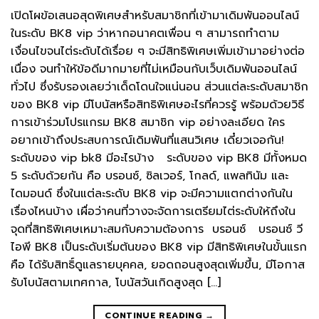
เปิดโผข้อเสนอสุดพิเศษสำหรับสมาชิกที่เข้ามาเดิมพันออนไลน์
ในระดับ BK8 vip ว่าหากอนาคตเพื่อน ๆ สามารถทำตาม
เงื่อนไขจนไต่ระดับได้เรื่อย ๆ จะมีสิทธิพิเศษเพิ่มเข้ามาอย่างต่อ
เนื่อง จนทำให้ข้อดีมากมายที่ไม่เหมือนกับเว็บเดิมพันออนไลน์
ทั่วไป ซึ่งรับรองเลยว่าเด็ดโดนใจแน่นอน ส่วนแต่ละระดับสมาชิก
ของ BK8 vip มีโบนัสหรือสิทธิพิเศษอะไรที่ควรรู้ พร้อมด้วยวิธี
การเข้าร่วมโปรแกรม BK8 สมาชิก vip อย่างละเอียด ใคร
อยากเข้าถึงประสบการณ์เดิมพันที่แสนวิเศษ เดี๋ยวเจอกัน!
ระดับของ vip bk8 มีอะไรบ้าง ระดับของ vip BK8 มีทั้งหมด
5 ระดับด้วยกัน คือ บรอนซ์, ซิลเวอร์, โกลด์, แพลทินัม และ
ไดมอนด์ ซึ่งในแต่ละระดับ BK8 vip จะมีความแตกต่างกันใน
เรื่องไหนบ้าง เผื่อว่าคนที่วางจะจัดการเตรียมไต่ระดับให้ถึงใน
จุดที่สิทธิพิเศษเหมาะสมกับความต้องการ บรอนซ์ บรอนซ์ วี
ไอพี BK8 เป็นระดับเริ่มต้นของ BK8 vip มีสิทธิพิเศษในขั้นแรก
คือ ได้รับสิทธิ์ดูแลรายบุคคล, ยอดถอนสูงสุดเพิ่มขึ้น, มีโอกาส
รับโบนัสตามเทศกาล, โบนัสวันเกิดสูงสุด […]
CONTINUE READING
→