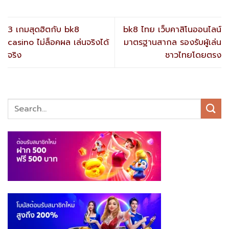
3 เกมสุดฮิตกับ bk8
bk8 ไทย เว็บคาสิโนออนไลน์
casino ไม่ล็อคผล เล่นจริงได้
มาตรฐานสากล รองรับผู้เล่น
จริง
ชาวไทยโดยตรง