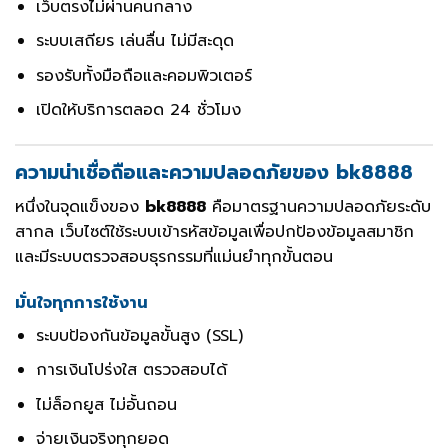
เว็บตรงไม่ผ่านคนกลาง
ระบบเสถียร เล่นลื่น ไม่มีสะดุด
รองรับทั้งมือถือและคอมพิวเตอร์
เปิดให้บริการตลอด 24 ชั่วโมง
ความน่าเชื่อถือและความปลอดภัยของ
bk8888
หนึ่งในจุดแข็งของ
bk8888
คือมาตรฐานความปลอดภัยระดับ
สากล เว็บไซต์ใช้ระบบเข้ารหัสข้อมูลเพื่อปกป้องข้อมูลสมาชิก
และมีระบบตรวจสอบธุรกรรมที่แม่นยำทุกขั้นตอน
มั่นใจทุกการใช้งาน
ระบบป้องกันข้อมูลขั้นสูง (SSL)
การเงินโปร่งใส ตรวจสอบได้
ไม่ล็อกยูส ไม่อั้นถอน
จ่ายเงินจริงทุกยอด